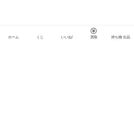
ホーム
くじ
いいね!
買取
持ち物 出品
メルカリNFTについて
ヘルプとガイド
プライバシーと利用規約