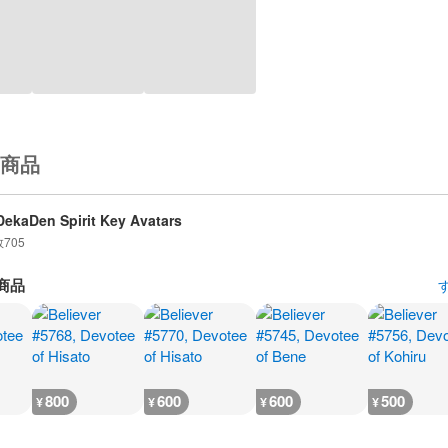
商品
ekaDen Spirit Key Avatars
数
705
商品
800
600
600
500
¥
¥
¥
¥