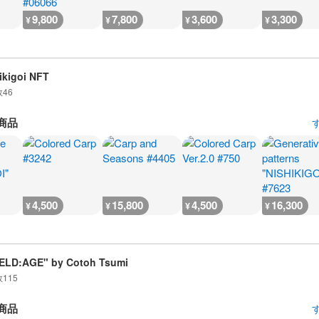
9,800
7,800
3,600
3,300
¥
¥
¥
¥
ikigoi NFT
数
46
商品
4,500
15,800
4,500
16,300
¥
¥
¥
¥
ELD:AGE" by Cotoh Tsumi
数
115
商品