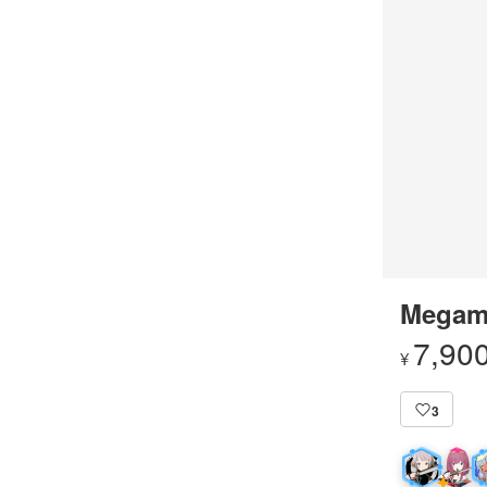
Megam
7,90
¥
3