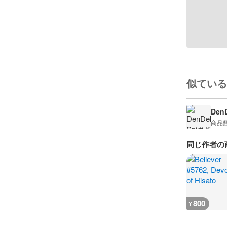
似ている
DenD
商品
同じ作者の
800
¥