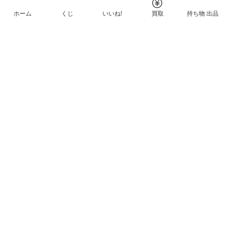
ホーム
くじ
いいね!
買取
持ち物 出品
メルカリNFTについて
ヘルプとガイド
プライバシーと利用規約
© Mercari, Inc.