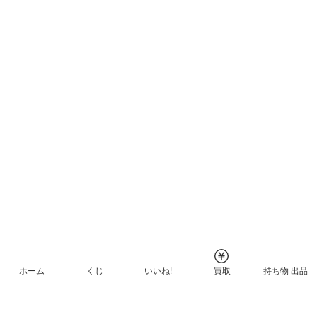
ホーム
くじ
いいね!
買取
持ち物 出品