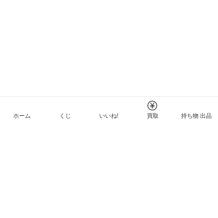
ホーム
くじ
いいね!
買取
持ち物 出品
メルカリNFTについて
ヘルプとガイド