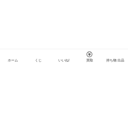
ホーム
くじ
いいね!
買取
持ち物 出品
メルカリNFTについて
ヘルプとガイド
プライバシーと利用規約