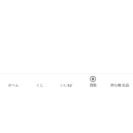
ホーム
くじ
いいね!
買取
持ち物 出品
メルカリNFTについて