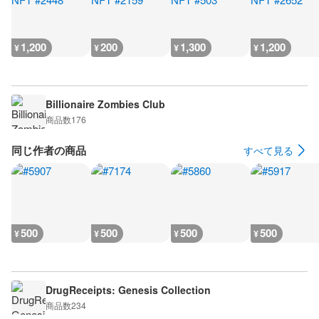
1,200
200
1,300
1,200
¥
¥
¥
¥
Billionaire Zombies Club
商品数
176
同じ作者の商品
すべて見る
500
500
500
500
¥
¥
¥
¥
DrugReceipts: Genesis Collection
商品数
234