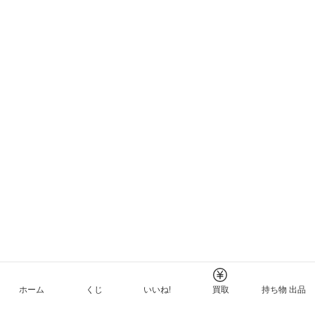
ホーム
くじ
いいね!
買取
持ち物 出品