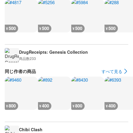
500
500
500
500
¥
¥
¥
¥
DrugReceipts: Genesis Collection
商品数
233
同じ作者の商品
すべて見る
800
400
800
400
¥
¥
¥
¥
Chibi Clash