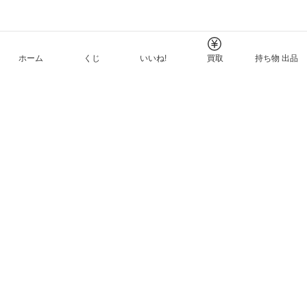
ホーム
くじ
いいね!
買取
持ち物 出品
メルカリNFTについて
ヘルプとガイド
プライバシーと利用規約
© Mercari, Inc.