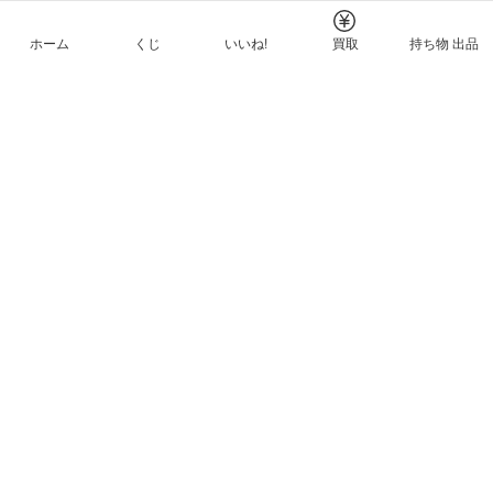
ホーム
くじ
いいね!
買取
持ち物 出品
メルカリNFTについて
ヘルプとガイド
プライバシーと利用規約
© Mercari, Inc.