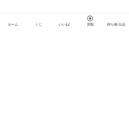
ホーム
くじ
いいね!
買取
持ち物 出品
メルカリNFTについて
ヘルプとガイド
プライバシーと利用規約
© Mercari, Inc.