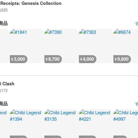
Receipts: Genesis Collection
数
225
商品
3,000
8,700
4,000
9,600
¥
¥
¥
¥
i Clash
数
172
商品