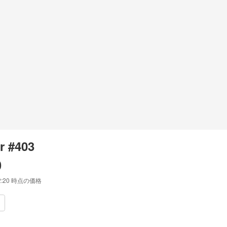
r #403
0
2:20
時点の価格