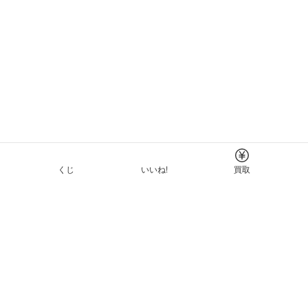
くじ
いいね!
買取
Tについて
イド