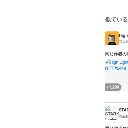
似ている
High
商品
同じ作者の
1,200
¥
STA
商品