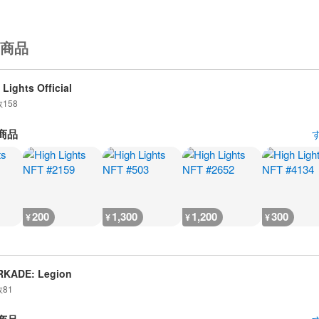
商品
 Lights Official
数
158
商品
200
1,300
1,200
300
¥
¥
¥
¥
RKADE: Legion
数
81