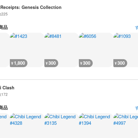
Receipts: Genesis Collection
数
225
商品
1,800
300
300
300
¥
¥
¥
¥
i Clash
数
172
商品