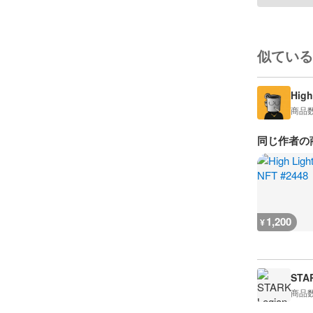
似ている
High
商品
同じ作者の
1,200
¥
STA
商品