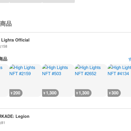
商品
 Lights Official
数
158
商品
200
1,300
1,300
300
¥
¥
¥
¥
RKADE: Legion
数
81