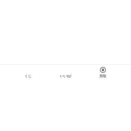
くじ
いいね!
買取
Tについて
イド