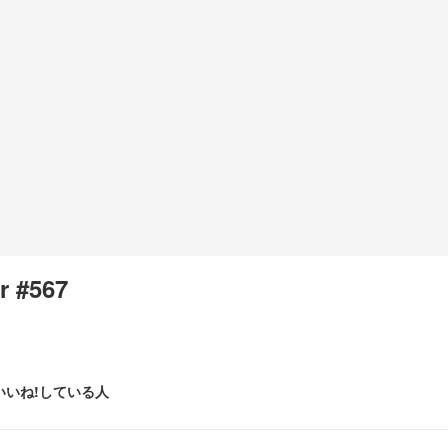
r #567
いいね!している人