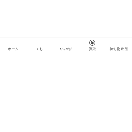
ホーム
くじ
いいね!
買取
持ち物 出品
メルカリNFTについて
ヘルプとガイド
プライバシーと利用規約