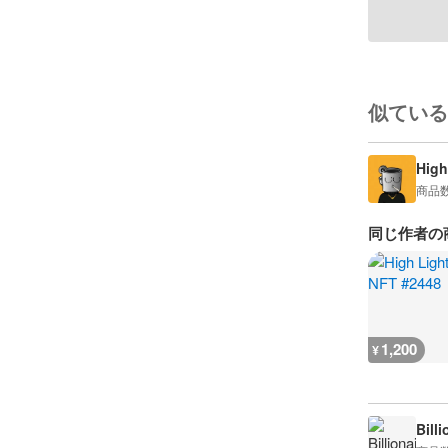
似ている
High
商品
同じ作者の
1,200
¥
Bill