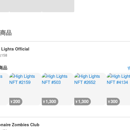
商品
 Lights Official
数
158
商品
200
1,300
1,300
300
¥
¥
¥
¥
ionaire Zombies Club