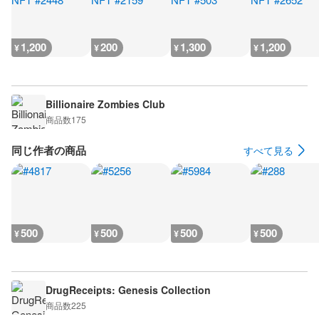
1,200
200
1,300
1,200
¥
¥
¥
¥
Billionaire Zombies Club
商品数
175
同じ作者の商品
すべて見る
500
500
500
500
¥
¥
¥
¥
DrugReceipts: Genesis Collection
商品数
225