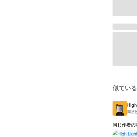
似ている
High
商品
同じ作者の