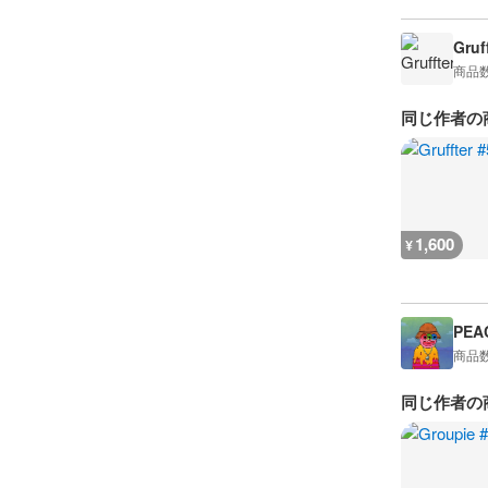
Gruf
商品
同じ作者の
1,600
¥
PEA
商品
同じ作者の