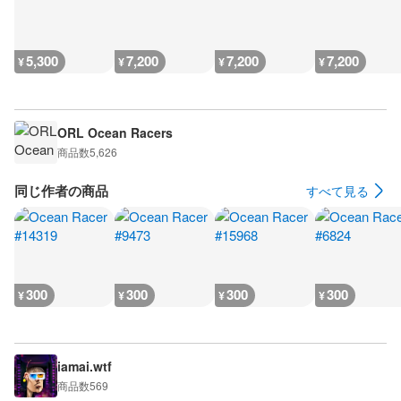
5,300
7,200
7,200
7,200
¥
¥
¥
¥
ORL Ocean Racers
商品数
5,626
同じ作者の商品
すべて見る
300
300
300
300
¥
¥
¥
¥
iamai.wtf
商品数
569