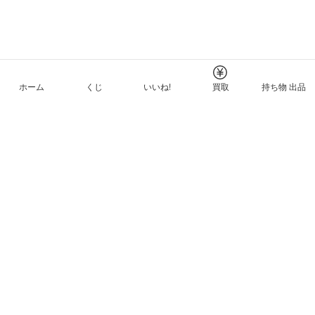
ホーム
くじ
いいね!
買取
持ち物 出品
メルカリNFTについて
ヘルプとガイド
プライバシーと利用規約