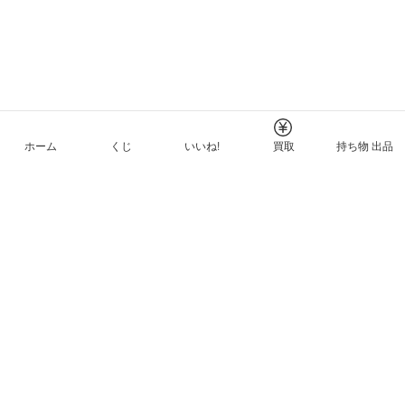
ホーム
くじ
いいね!
買取
持ち物 出品
メルカリNFTについて
ヘルプとガイド
プライバシーと利用規約