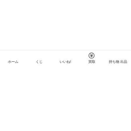
ホーム
くじ
いいね!
買取
持ち物 出品
メルカリNFTについて
ヘルプとガイド
プライバシーと利用規約