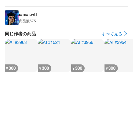
iamai.wtf
商品数
575
同じ作者の商品
すべて見る
300
300
300
300
¥
¥
¥
¥