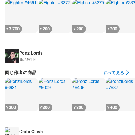
3,700
200
200
200
¥
¥
¥
¥
PonziLords
商品数
116
同じ作者の商品
すべて見る
300
300
300
400
¥
¥
¥
¥
Chibi Clash