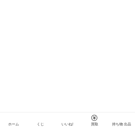
ホーム
くじ
いいね!
買取
持ち物 出品