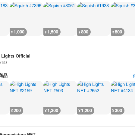
1,000
1,500
800
800
¥
¥
¥
¥
 Lights Official
数
158
商品
200
1,300
1,200
300
¥
¥
¥
¥
Appreciators NFT