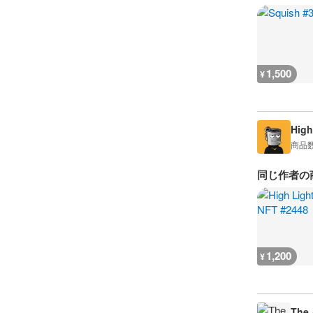
1,500
¥
High
商品
同じ作者の
1,200
¥
The 