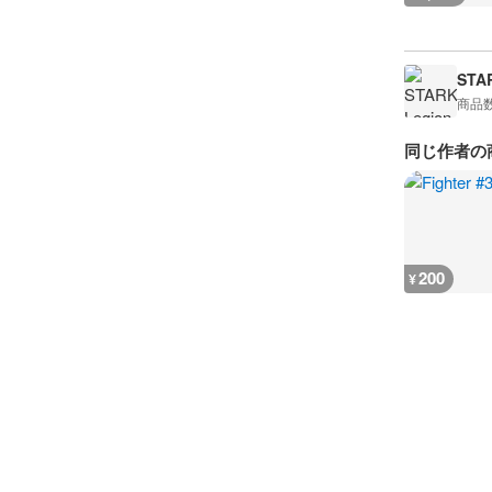
STA
商品
同じ作者の
200
¥