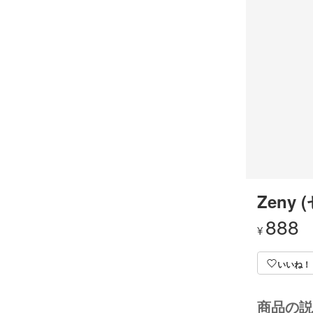
Zeny 
888
¥
いいね！
商品の説