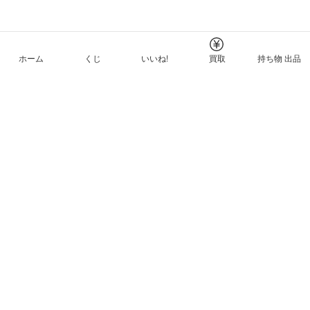
ホーム
くじ
いいね!
買取
持ち物 出品
メルカリNFTについて
ヘルプとガイド
プライバシーと利用規約
© Mercari, Inc.