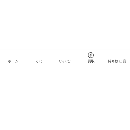
ホーム
くじ
いいね!
買取
持ち物 出品
メルカリNFTについて
ヘルプとガイド
プライバシーと利用規約