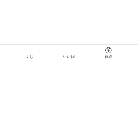
くじ
いいね!
買取
Tについて
イド
ーと利用規約