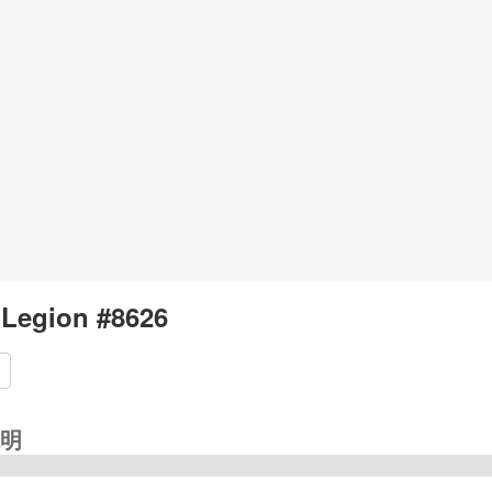
 Legion #8626
明