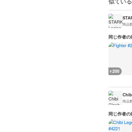
似ている
STA
商品
同じ作者の
200
¥
Chib
商品
同じ作者の