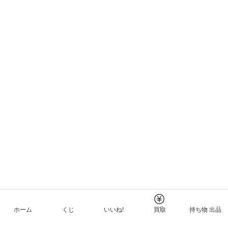
ホーム
くじ
いいね!
買取
持ち物 出品