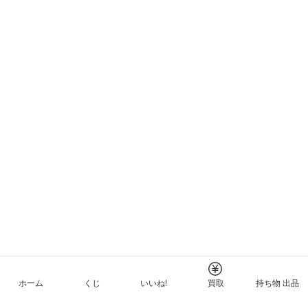
ホーム
くじ
いいね!
買取
持ち物 出品