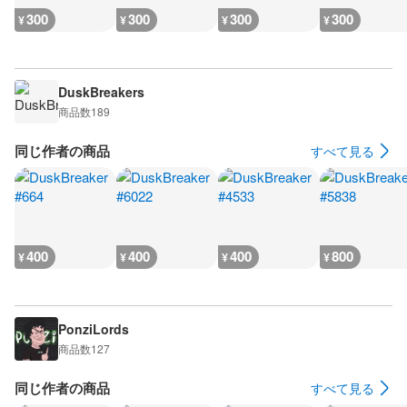
300
300
300
300
¥
¥
¥
¥
DuskBreakers
商品数
189
同じ作者の商品
すべて見る
400
400
400
800
¥
¥
¥
¥
PonziLords
商品数
127
同じ作者の商品
すべて見る