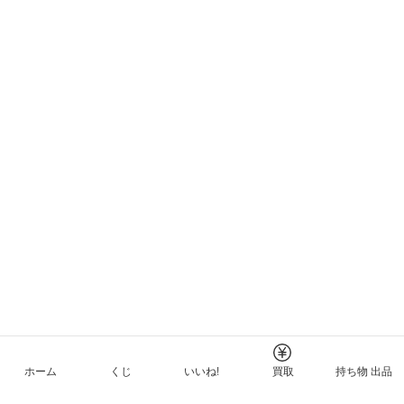
ホーム
くじ
いいね!
買取
持ち物 出品