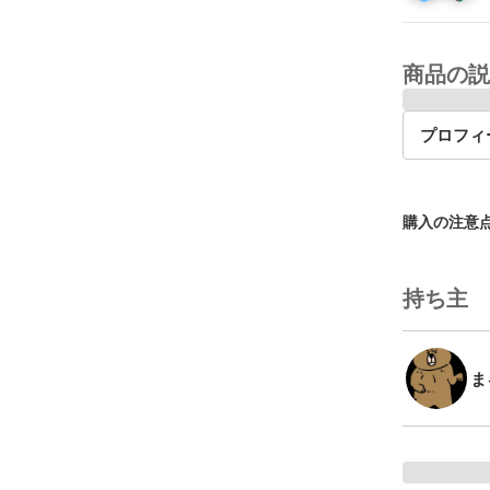
商品の説
プロフィ
購入の注意
持ち主
ま