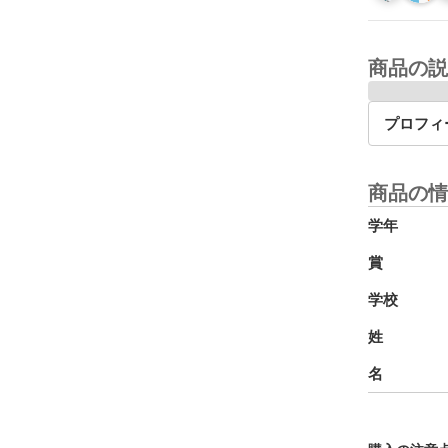
商品の説
プロフィ
商品の情
学年
賞
学校
姓
名