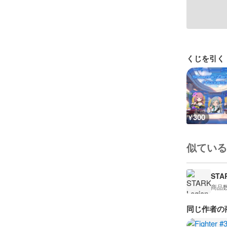
くじを引く
300
¥
似ている
STA
商品
同じ作者の