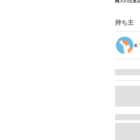
購入の注意
持ち主
K 