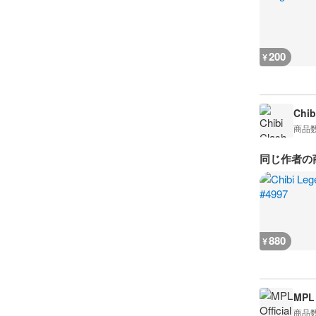
200
¥
Chib
商品
同じ作者の
880
¥
MPL 
商品