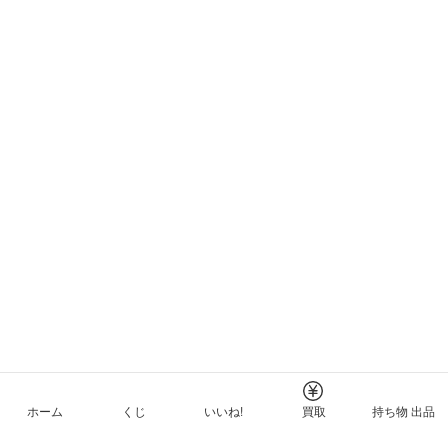
ホーム
くじ
いいね!
買取
持ち物 出品