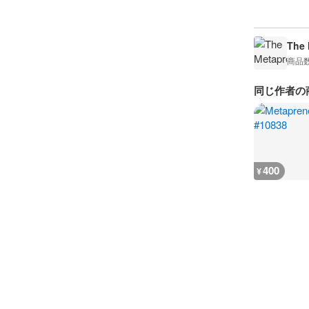
The 
商品
同じ作者の
400
¥