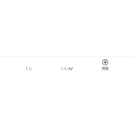
くじ
いいね!
買取
Tについて
イド