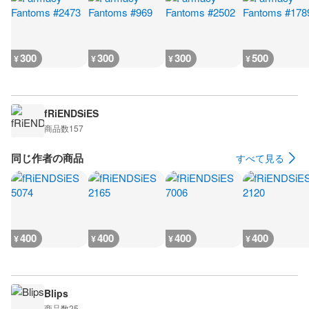
300
300
300
500
¥
¥
¥
¥
fRiENDSiES
商品数
157
同じ作者の商品
すべて見る
400
400
400
400
¥
¥
¥
¥
Blips
商品数
25