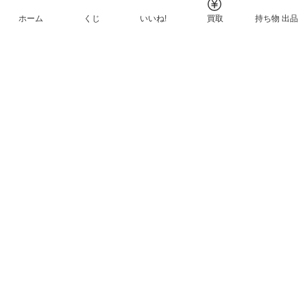
ホーム
くじ
いいね!
買取
持ち物 出品
メルカリNFTについて
ヘルプとガイド
プライバシーと利用規約
© Mercari, Inc.