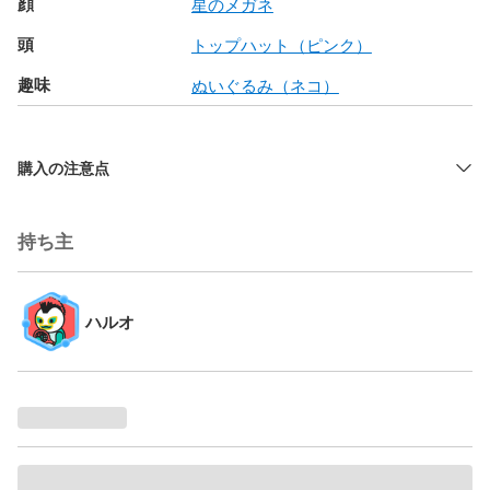
顔
星のメガネ
頭
トップハット（ピンク）
趣味
ぬいぐるみ（ネコ）
購入の注意点
持ち主
ハルオ