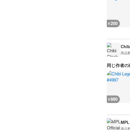
200
¥
Chib
商品
同じ作者の
880
¥
MPL 
商品