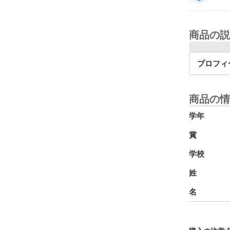
商品の説
プロフィ
商品の情
学年
賞
学校
姓
名