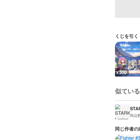
くじを引く
300
¥
似ている
STA
商品
同じ作者の