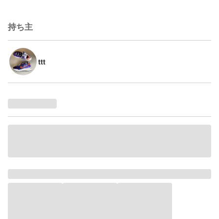
持ち主
ttt