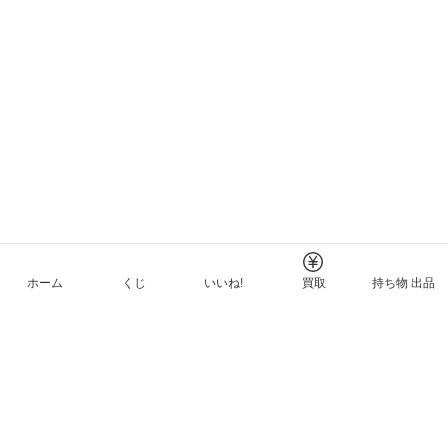
ホーム
くじ
いいね!
買取
持ち物 出品
メルカリNFTについて
ヘルプとガイド