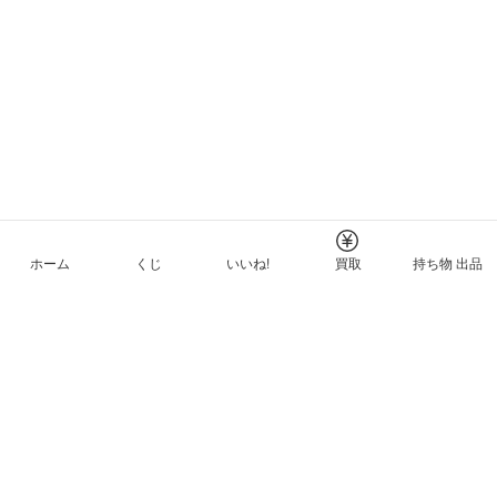
ホーム
くじ
いいね!
買取
持ち物 出品
メルカリNFTについて
ヘルプとガイド