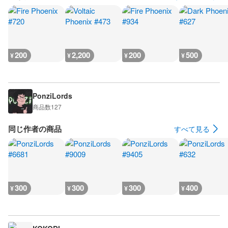
200
2,200
200
500
¥
¥
¥
¥
PonziLords
商品数
127
同じ作者の商品
すべて見る
300
300
300
400
¥
¥
¥
¥