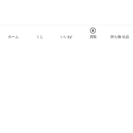
ホーム
くじ
いいね!
買取
持ち物 出品
メルカリNFTについて
ヘルプとガイド
プライバシーと利用規約