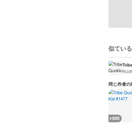
似ている
Trib
商品
同じ作者の
600
¥