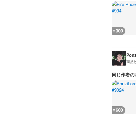
300
¥
Ponz
商品
同じ作者の
600
¥