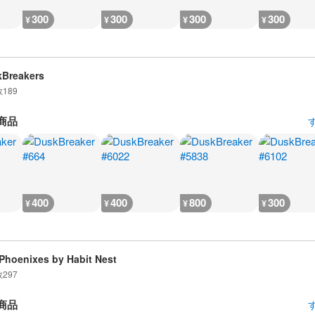
300
300
300
300
¥
¥
¥
¥
Breakers
数
189
商品
400
400
800
300
¥
¥
¥
¥
Phoenixes by Habit Nest
数
297
商品