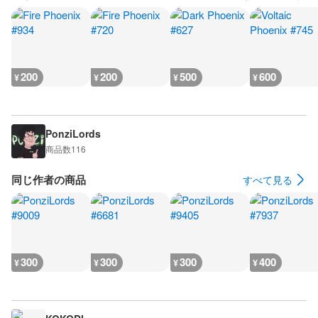
200
200
500
600
¥
¥
¥
¥
PonziLords
商品数
116
同じ作者の商品
すべて見る
300
300
300
400
¥
¥
¥
¥