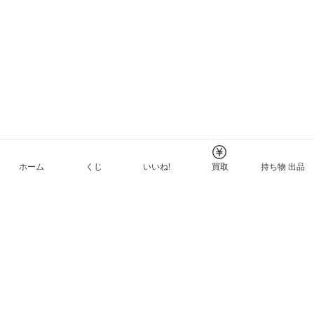
ホーム
くじ
いいね!
買取
持ち物 出品
メルカリNFTについて
ヘルプとガイド