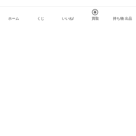
ホーム
くじ
いいね!
買取
持ち物 出品
メルカリNFTについて
ヘルプとガイド
プライバシーと利用規約
© Mercari, Inc.