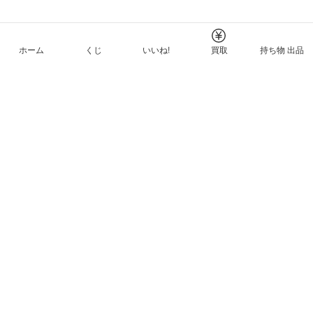
ホーム
くじ
いいね!
買取
持ち物 出品
メルカリNFTについて
ヘルプとガイド
プライバシーと利用規約
© Mercari, Inc.