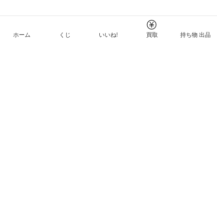
ホーム
くじ
いいね!
買取
持ち物 出品
メルカリNFTについて
ヘルプとガイド
プライバシーと利用規約
© Mercari, Inc.