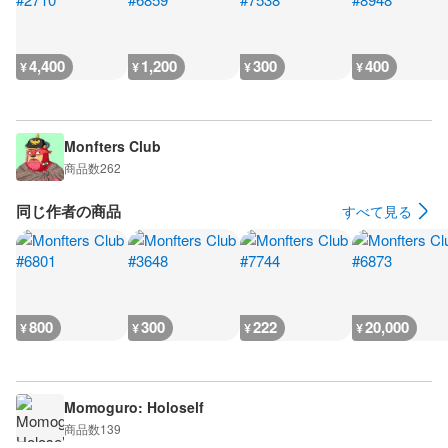
4,400
1,200
300
400
¥
¥
¥
¥
Monfters Club
商品数
262
同じ作者の商品
すべて見る
800
300
222
20,000
¥
¥
¥
¥
Momoguro: Holoself
商品数
139