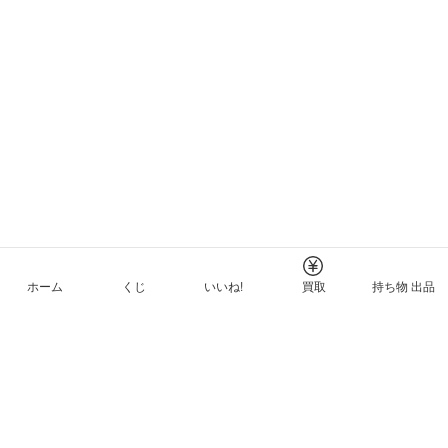
ホーム
くじ
いいね!
買取
持ち物 出品
メルカリNFTについて