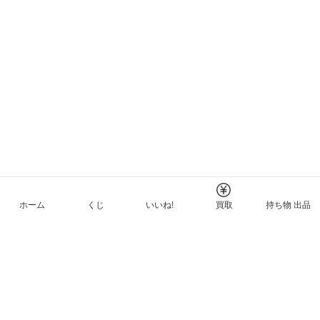
ホーム
くじ
いいね!
買取
持ち物 出品
メルカリNFTについて