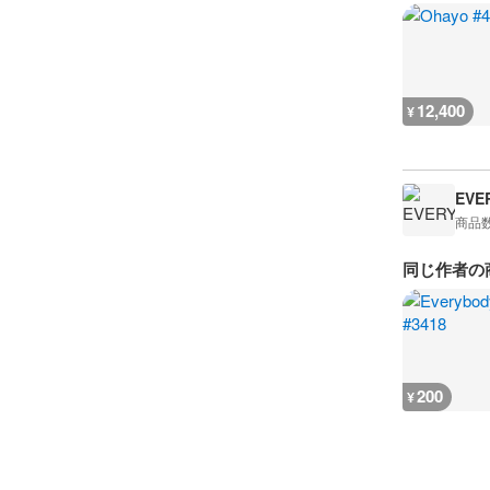
12,400
¥
EVE
商品
同じ作者の
200
¥