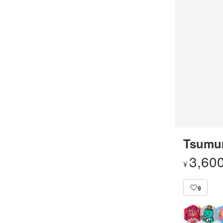
Tsumum
3,60
¥
9