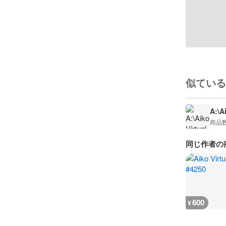
似ている
A:\A
商品
同じ作者の
600
¥