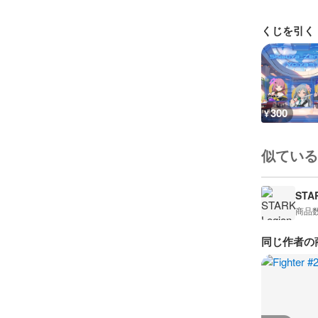
くじを引く
300
¥
似ている
STA
商品
同じ作者の