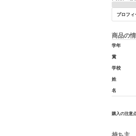
プロフィ
商品の情
学年
賞
学校
姓
名
購入の注意
持ち主