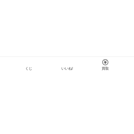
くじ
いいね!
買取
Tについて
イド