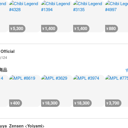
5,300
1,400
1,400
880
¥
¥
¥
¥
Official
数
124
商品
400
18,300
18,300
3,700
¥
¥
¥
¥
uya_Zensen <Yoiyami>