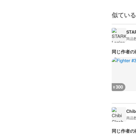
似ている
STA
商品
同じ作者の
300
¥
Chib
商品
同じ作者の